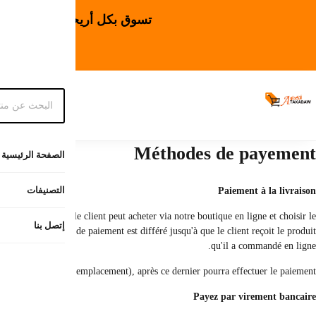
ل سريع ومجاني لجميع المدن
ا
Le paiement à la livraison est l'un des modes de paiement disponibles sur
produit qu'il souhaite, puis passer la commande et choisir le mode de paiement
Nous enverrons le 